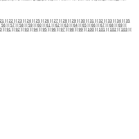
21
] [
22
] [
23
] [
24
] [
25
] [
26
] [
27
] [
28
] [
29
] [
30
] [
31
] [
32
] [
33
] [
34
] [
35
[
56
] [
57
] [
58
] [
59
] [
60
] [
61
] [
62
] [
63
] [
64
] [
65
] [
66
] [
67
] [
68
] [
69
] [
0
] [
91
] [
92
] [
93
] [
94
] [
95
] [
96
] [
97
] [
98
] [
99
] [
100
] [
101
] [
102
] [
103
] [