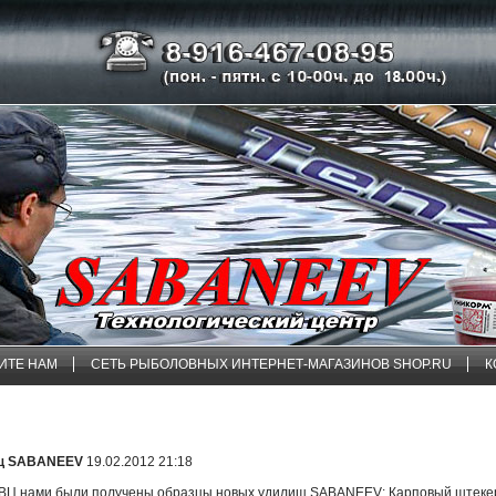
ИТЕ НАМ
СЕТЬ РЫБОЛОВНЫХ ИНТЕРНЕТ-МАГАЗИНОВ SHOP.RU
К
ищ SABANEEV
19.02.2012 21:18
ВВЦ нами были получены образцы новых удилищ SABANEEV: Карповый штекер(1