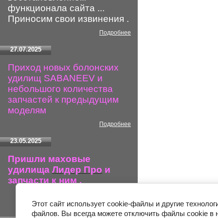
функционала сайта ...
Приносим свои извинения .
Подробнее
27.07.2025
Приход новых болонских
удилищ SABANEEV и
небольшого количества
запчастей к предыдущим
моделям
Подробнее
23.05.2025
Пришли маховые
удилища
Лидер Про
и
запчасти к ним .
Подробнее
Этот сайт использует cookie-файлы и другие технолог
файлов. Вы всегда можете отключить файлы cookie в 