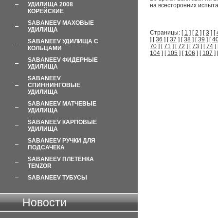
УДИЛИЩА 2008
на всесторонних испыта
КОРЕЙСКИЕ
SABANEEV МАХОВЫЕ
УДИЛИЩА
Страницы: [
1
] [
2
] [
3
] [
] [
36
] [
37
] [
38
] [
39
] [
4
SABANEEV УДИЛИЩА С
70
] [
71
] [
72
] [
73
] [
74
] 
КОЛЬЦАМИ
104
] [
105
] [
106
] [
107
] 
SABANEEV ФИДЕРНЫЕ
УДИЛИЩА
SABANEEV
СПИННИНГОВЫЕ
УДИЛИЩА
SABANEEV МАТЧЕВЫЕ
УДИЛИЩА
SABANEEV КАРПОВЫЕ
УДИЛИЩА
SABANEEV РУЧКИ ДЛЯ
ПОДСАЧЕКА
SABANEEV ПЛЕТЁНКА
TENZOR
SABANEEV ТУБУСЫ
Новости