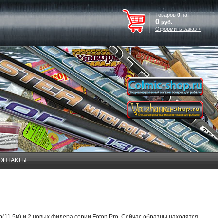
Товаров
0
на:
0
руб.
Оформить заказ »
ОНТАКТЫ
1.5м) и 2 новых фидера серии Foton Pro. Сейчас образцы находятся