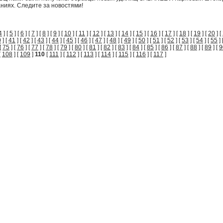
ниях. Следите за новостями!
4
] [
5
] [
6
] [
7
] [
8
] [
9
] [
10
] [
11
] [
12
] [
13
] [
14
] [
15
] [
16
] [
17
] [
18
] [
19
] [
20
] [
0
] [
41
] [
42
] [
43
] [
44
] [
45
] [
46
] [
47
] [
48
] [
49
] [
50
] [
51
] [
52
] [
53
] [
54
] [
55
] 
[
75
] [
76
] [
77
] [
78
] [
79
] [
80
] [
81
] [
82
] [
83
] [
84
] [
85
] [
86
] [
87
] [
88
] [
89
] [
9
[
108
] [
109
]
110
[
111
] [
112
] [
113
] [
114
] [
115
] [
116
] [
117
]